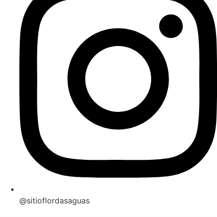
@sitioflordasaguas