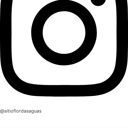
@sitioflordasaguas